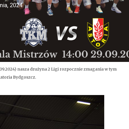
nia, 2024
9.09.2024) nasza drużyna 2 Ligi rozpocznie zmagania w tym
storia Bydgoszcz.