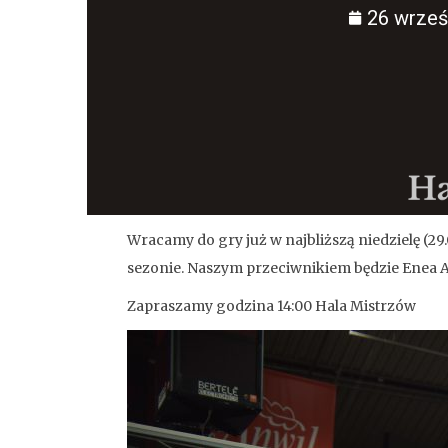
26 wrześ
Wracamy do gry już w najbliższą niedzielę (2
sezonie. Naszym przeciwnikiem będzie Enea A
Zapraszamy godzina 14:00 Hala Mistrzów