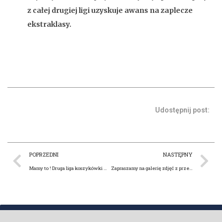
z całej drugiej ligi uzyskuje awans na zaplecze
ekstraklasy.
Udostępnij post:
POPRZEDNI
NASTĘPNY
Mamy to ! Druga liga koszykówki mężczyzn dla Włocławka !!!
Zapraszamy na galerię zdjęć z przedsezonowego obozu, który prowadzi Milija Bogicević