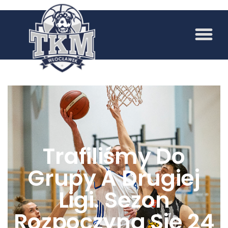
Trafiliśmy Do
Grupy A Drugiej
Ligi. Sezon
Rozpoczyna Się 24