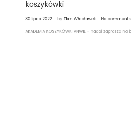
koszykówki
.
.
Posted on
3
30 lipca 2022
by
Tkm Włocławek
No comments
0
AKADEMIA KOSZYKÓWKI ANWIL – nadal zaprasza na be
l
i
p
c
a
2
0
2
2