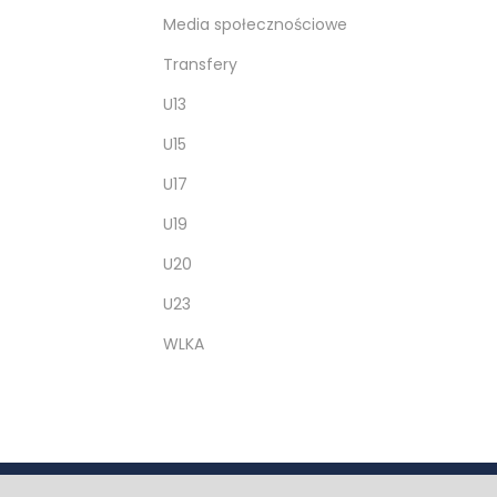
Media społecznościowe
Transfery
U13
U15
U17
U19
U20
U23
WLKA