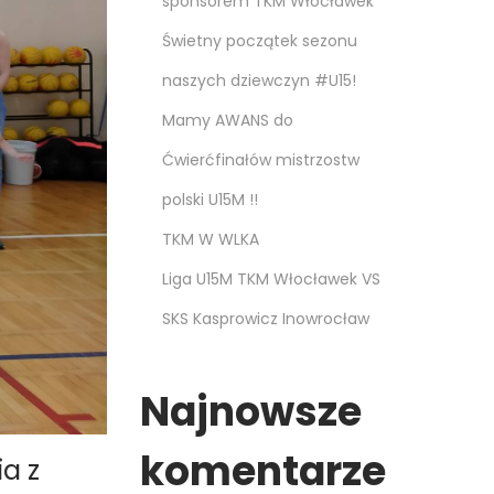
sponsorem TKM Włocławek
Świetny początek sezonu
naszych dziewczyn #U15!
Mamy AWANS do
Ćwierćfinałów mistrzostw
polski U15M !!
TKM W WLKA
Liga U15M TKM Włocławek VS
SKS Kasprowicz Inowrocław
Najnowsze
komentarze
a z