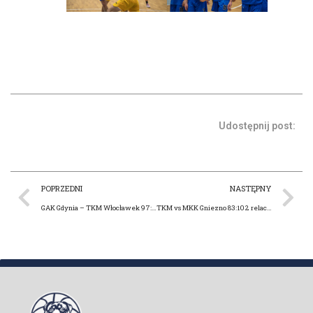
Udostępnij post:
POPRZEDNI
NASTĘPNY
GAK Gdynia – TKM Włocławek 97:78
TKM vs MKK Gniezno 83:102 relacja oraz fotorelacja