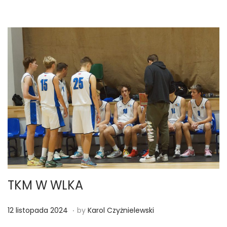
d
a
2
0
2
4
TKM W WLKA
.
Posted on
1
12 listopada 2024
by
Karol Czyżnielewski
2