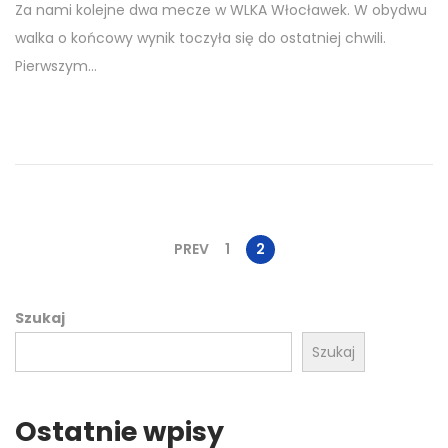
Za nami kolejne dwa mecze w WLKA Włocławek. W obydwu
l
walka o końcowy wynik toczyła się do ostatniej chwili.
i
Pierwszym…
s
t
o
p
a
d
a
PREV
1
2
2
0
Szukaj
2
Szukaj
4
Ostatnie wpisy