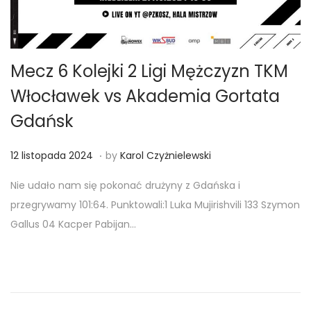
Mecz 6 Kolejki 2 Ligi Mężczyzn TKM
Włocławek vs Akademia Gortata
Gdańsk
.
Posted on
1
12 listopada 2024
by
Karol Czyżnielewski
2
Nie udało nam się pokonać drużyny z Gdańska i
l
przegrywamy 101:64. Punktowali:1 Luka Mujirishvili 133 Szymon
i
Gallus 04 Kacper Pabijan…
s
t
o
p
a