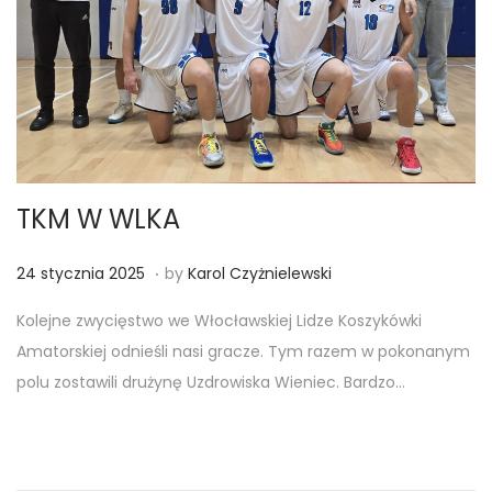
TKM W WLKA
.
Posted on
2
24 stycznia 2025
by
Karol Czyżnielewski
3
Kolejne zwycięstwo we Włocławskiej Lidze Koszykówki
s
Amatorskiej odnieśli nasi gracze. Tym razem w pokonanym
t
polu zostawili drużynę Uzdrowiska Wieniec. Bardzo…
y
c
z
n