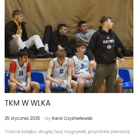
TKM W WLKA
.
Posted on
2
25 stycznia 2025
by
Karol Czyżnielewski
3
Trzecia kolejka, drugiej fazy rozgrywek, przyniosła pierwszą
s