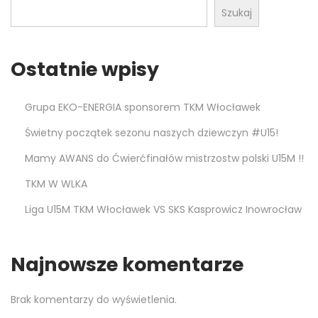
Szukaj
4
Ostatnie wpisy
Grupa EKO-ENERGIA sponsorem TKM Włocławek
Świetny początek sezonu naszych dziewczyn #U15!
Mamy AWANS do Ćwierćfinałów mistrzostw polski U15M !!
TKM W WLKA
Liga U15M TKM Włocławek VS SKS Kasprowicz Inowrocław
Najnowsze komentarze
Brak komentarzy do wyświetlenia.