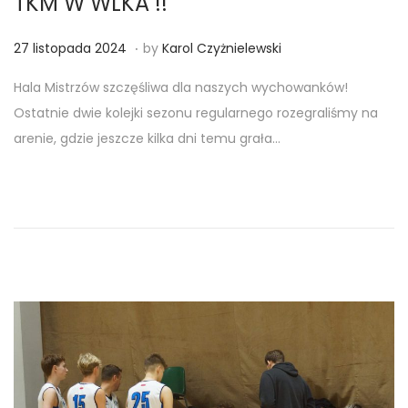
TKM W WLKA !!
.
Posted on
2
27 listopada 2024
by
Karol Czyżnielewski
7
Hala Mistrzów szczęśliwa dla naszych wychowanków!
l
Ostatnie dwie kolejki sezonu regularnego rozegraliśmy na
i
arenie, gdzie jeszcze kilka dni temu grała…
s
t
o
p
a
d
a
2
0
2
4