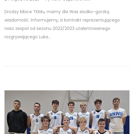
3
Drodzy kibice TKMu, mamy dla Was słodko-gorzką
s
wiadomość. Informujemy, iż kontrakt reprezentującego
t
nasz zespół od sezonu 2022/2023 utalentowanego
y
rozgrywającego Luka…
c
z
n
i
a
2
0
2
5