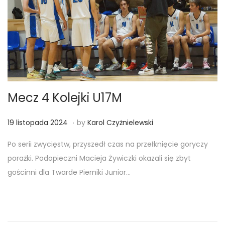
Mecz 4 Kolejki U17M
.
Posted on
1
19 listopada 2024
by
Karol Czyżnielewski
8
Po serii zwycięstw, przyszedł czas na przełknięcie goryczy
l
porażki. Podopieczni Macieja Żywiczki okazali się zbyt
i
gościnni dla Twarde Pierniki Junior…
s
t
o
p