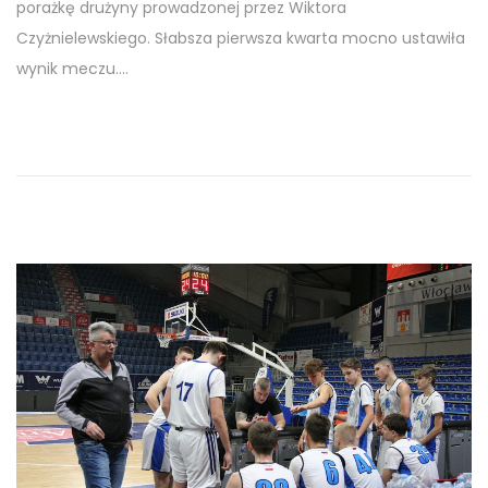
porażkę drużyny prowadzonej przez Wiktora
t
Czyżnielewskiego. Słabsza pierwsza kwarta mocno ustawiła
y
wynik meczu….
c
z
n
i
a
2
0
2
5