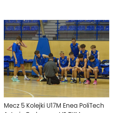
i
a
2
0
2
5
Mecz 5 Kolejki U17M Enea PoliTech