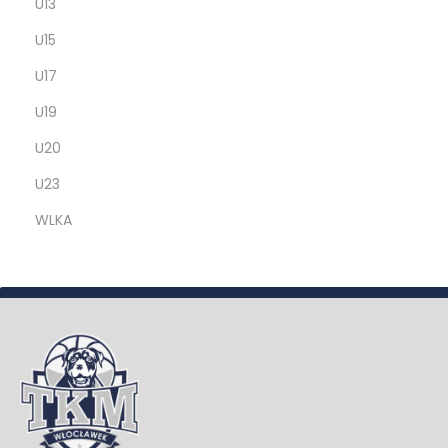
U13
U15
U17
U19
U20
U23
WLKA