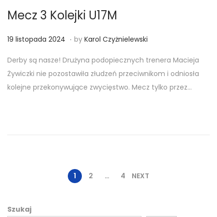
Mecz 3 Kolejki U17M
.
Posted on
1
19 listopada 2024
by
Karol Czyżnielewski
8
Derby są nasze! Drużyna podopiecznych trenera Macieja
l
Żywiczki nie pozostawiła złudzeń przeciwnikom i odniosła
i
kolejne przekonywujące zwycięstwo. Mecz tylko przez…
s
t
o
p
a
d
a
1
2
…
4
NEXT
2
0
Szukaj
2