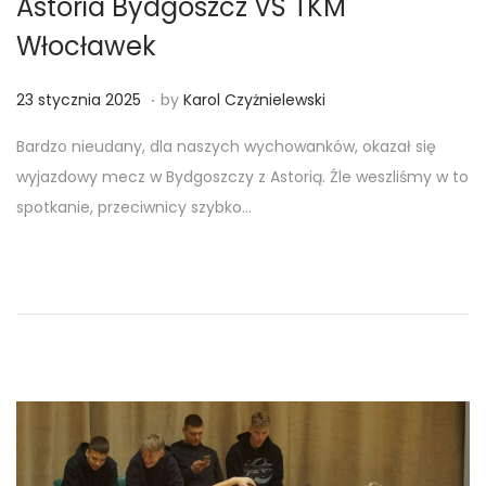
Astoria Bydgoszcz VS TKM
Włocławek
.
Posted on
2
23 stycznia 2025
by
Karol Czyżnielewski
3
Bardzo nieudany, dla naszych wychowanków, okazał się
s
wyjazdowy mecz w Bydgoszczy z Astorią. Źle weszliśmy w to
t
spotkanie, przeciwnicy szybko…
y
c
z
n
i
a
2
0
2