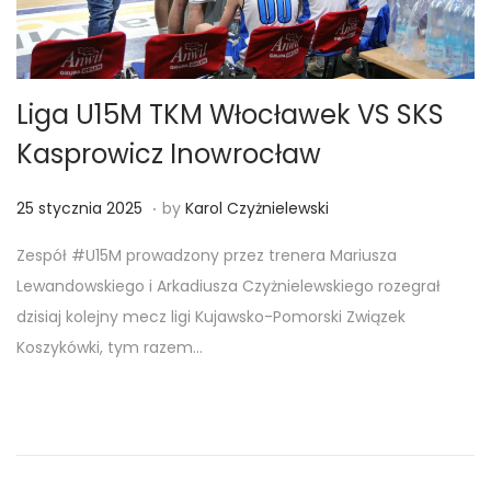
Liga U15M TKM Włocławek VS SKS
Kasprowicz Inowrocław
.
Posted on
2
25 stycznia 2025
by
Karol Czyżnielewski
3
Zespół #U15M prowadzony przez trenera Mariusza
s
Lewandowskiego i Arkadiusza Czyżnielewskiego rozegrał
t
dzisiaj kolejny mecz ligi Kujawsko-Pomorski Związek
y
Koszykówki, tym razem…
c
z
n
i
a