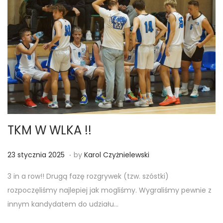
5
TKM W WLKA !!
.
Posted on
2
23 stycznia 2025
by
Karol Czyżnielewski
3
3 in a row!! Drugą fazę rozgrywek (tzw. szóstki)
s
rozpoczęliśmy najlepiej jak mogliśmy. Wygraliśmy pewnie z
t
innym kandydatem do udziału…
y