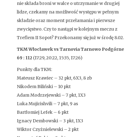
nie składa broni w walce o utrzymanie w drugiej
lidze, czekamy na możliwość występu w pełnym
składzie oraz moment przełamania i pierwsze
zwycięstwo. Czy to nastąpi w kolejnym meczu z
Treflem II Sopot? Przekonamy się już w środę 8.02.
TKM Włocławek vs Tarnovia Tarnowo Podgórne
69 : 112
(17:29, 20:22, 15:35, 17:26)
Punkty dla TKM:
Mateusz Krawiec – 32 pkt, 6X3, 8 zb
Nikodem Biliński – 10 pkt
Adam Modrzejewski – 7 pkt, 1X3
Luka Mujirishvili – 7 pkt, 9 as
Bartłomiej Lefek – 6 pkt
Ignacy Dembowski – 3 pkt, 1X3
Wiktor Czyżnielewski – 2 pkt