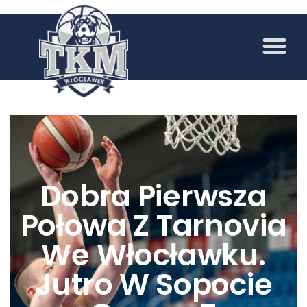
Dobra Pierwsza
Połowa Z Tarnovia
We Włocławku.
Jutro W Sopocie