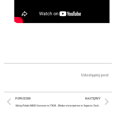
Udostępnij post:
POPRZEDNI
NASTĘPNY
Sklep Polski MKK Gniezno vs TKM Włocławek 102:78. W sobotę o 14.00 mierzymy się z Tarnovią Tarnovo Podgórne
Blisko zwycięstwa w Sopocie. Dziś o 14.00 w Hali Mistrzów mierzymy się z MKK Zgierz