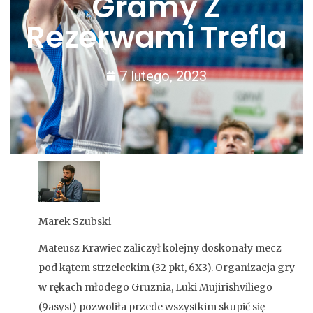
Gramy Z
Rezerwami Trefla
7 lutego, 2023
Marek Szubski
Mateusz Krawiec zaliczył kolejny doskonały mecz
pod kątem strzeleckim (32 pkt, 6X3). Organizacja gry
w rękach młodego Gruznia, Luki Mujirishviliego
(9asyst) pozwoliła przede wszystkim skupić się