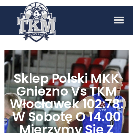
Sklep Polski MKK
Gniezno Vs TKM
Włocławek 102:78.
W Sobotę O 14.00
Mierzymy Się Z