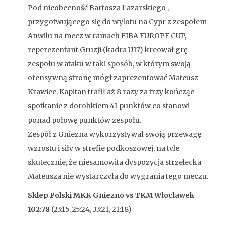
Pod nieobecność Bartosza Łazarskiego ,
przygotwującego się do wylotu na Cypr z zespołem
Anwilu na mecz w ramach FIBA EUROPE CUP,
reperezentant Gruzji (kadra U17) kreował grę
zespołu w ataku w taki sposób, w którym swoją
ofensywną stronę mógł zaprezentować Mateusz
Krawiec. Kapitan trafił aż 8 razy za trzy kończąc
spotkanie z dorobkiem 41 punktów co stanowi
ponad połowę punktów zespołu.
Zespół z Gniezna wykorzystywał swoją przewagę
wzrostu i siły w strefie podkoszowej, na tyle
skutecznie, że niesamowita dyspozycja strzelecka
Mateusza nie wystarczyła do wygrania tego meczu.
Sklep Polski MKK Gniezno vs TKM Włocławek
102:78
(23:15, 25:24, 33:21, 21:18)