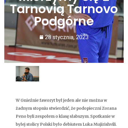
Tarnovią Tarnovo
Podgórne
28 stycznia, 2023
W Gnieźnie faworyt był jeden ale nie można w
żadnym stopniu stwierdzić, że podopieczni Zorana
Peno byli zespołem o klasę słabszym. Spotkanie w
byłej stolicy Polski było debiutem Luka Mujirishvili.