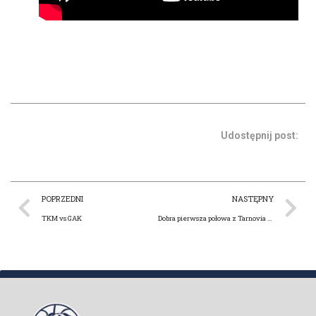
Udostępnij post:
POPRZEDNI
NASTĘPNY
TKM vs GAK
Dobra pierwsza połowa z Tarnovia we Włocławku. Jutro w Sopocie gramy z rezerwami Trefla