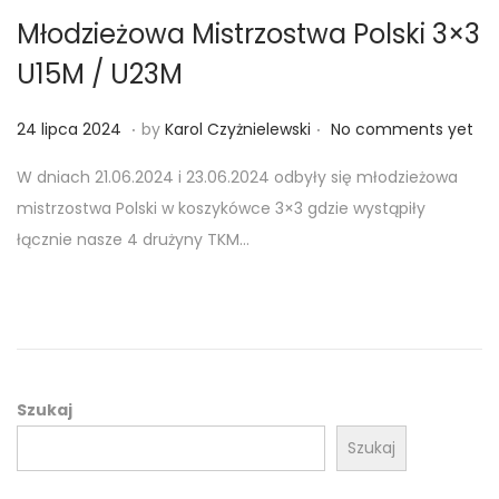
Młodzieżowa Mistrzostwa Polski 3×3
U15M / U23M
.
.
Posted on
2
24 lipca 2024
by
Karol Czyżnielewski
No comments yet
4
W dniach 21.06.2024 i 23.06.2024 odbyły się młodzieżowa
l
mistrzostwa Polski w koszykówce 3×3 gdzie wystąpiły
i
łącznie nasze 4 drużyny TKM…
p
c
a
2
0
2
Szukaj
4
Szukaj