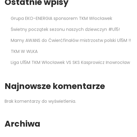
Ostatnie wpisy
a
2
0
Grupa EKO-ENERGIA sponsorem TKM Włocławek
2
Świetny początek sezonu naszych dziewczyn #U15!
2
Mamy AWANS do Ćwierćfinałów mistrzostw polski U15M !!
TKM W WLKA
Liga U15M TKM Włocławek VS SKS Kasprowicz Inowrocław
Najnowsze komentarze
Brak komentarzy do wyświetlenia.
Archiwa