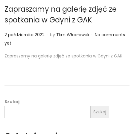
Zapraszamy na galerię zdjęć ze
spotkania w Gdyni z GAK
.
.
Posted on
2
2 października 2022
by
Tkm Włocławek
No comments
p
yet
a
Zapraszamy na galerię zdjęć ze spotkania w Gdyni z GAK
ź
d
z
i
e
r
Szukaj
n
Szukaj
i
k