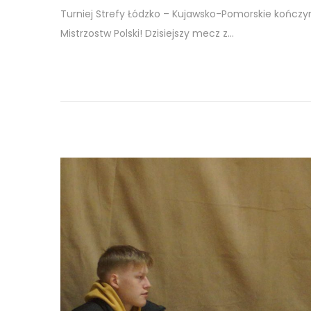
4
Turniej Strefy Łódzko – Kujawsko-Pomorskie kończy
m
Mistrzostw Polski! Dzisiejszy mecz z…
a
r
c
a
2
0
2
5