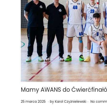
Mamy AWANS do Ćwierćfinałów 
.
.
Posted on
2
25 marca 2025
by
Karol Czyżnielewski
No comme