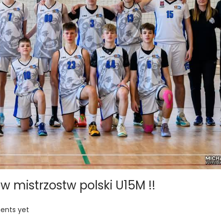
mistrzostw polski U15M !!
nts yet