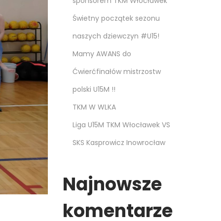
sponsorem TKM Włocławek
Świetny początek sezonu
naszych dziewczyn #U15!
Mamy AWANS do
Ćwierćfinałów mistrzostw
polski U15M !!
TKM W WLKA
Liga U15M TKM Włocławek VS
SKS Kasprowicz Inowrocław
Najnowsze
komentarze