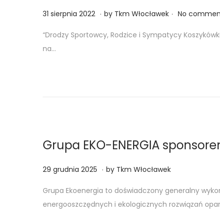
.
.
Posted on
2
31 sierpnia 2022
by
Tkm Włocławek
No comment
4
“Drodzy Sportowcy, Rodzice i Sympatycy Koszykówki.
w
na…
r
z
e
ś
n
i
a
Grupa EKO-ENERGIA sponsor
2
0
.
Posted on
2
29 grudnia 2025
by
Tkm Włocławek
2
6
Grupa Ekoenergia to doświadczony generalny wyko
3
k
energooszczędnych i ekologicznych rozwiązań opa
w