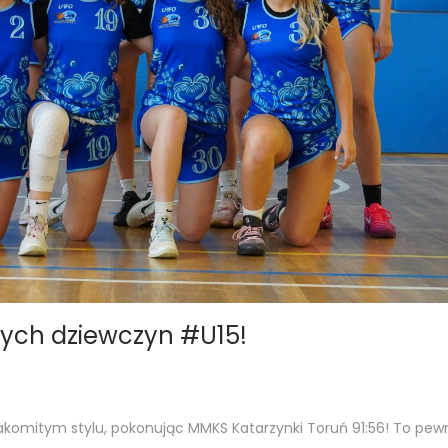
zych dziewczyn #U15!
akomitym stylu, pokonując MMKS Katarzynki Toruń 91:56! To pew