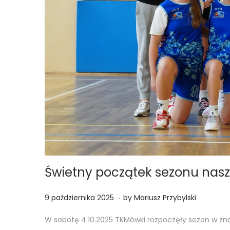
Świetny początek sezonu nas
.
Posted on
1
9 października 2025
by
Mariusz Przybylski
0
W sobotę 4.10.2025 TKMówki rozpoczęły sezon w zn
p