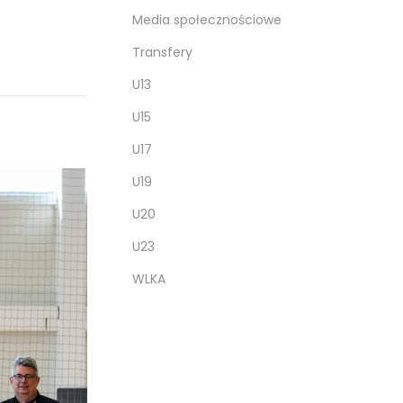
Media społecznościowe
Transfery
U13
U15
U17
U19
U20
U23
WLKA