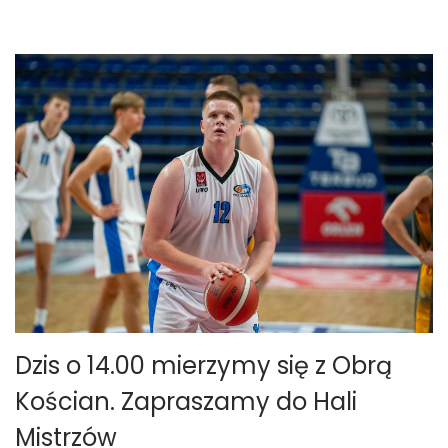
e
r
n
i
k
a
2
0
2
3
Dzis o 14.00 mierzymy się z Obrą
Kościan. Zapraszamy do Hali
Mistrzów