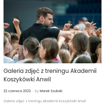
i
k
a
2
0
2
3
Galeria zdjęć z treningu Akademii
Koszykówki Anwil
.
Posted on
2
22 czerwca 2023
by
Marek Szubski
2
Galeria zdjęć z treningu Akademii Koszykówki Anwil
c