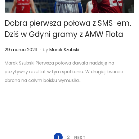
Dobra pierwsza połowa z SMS-em.
Dziś w Gdyni gramy z AMW Flota
.
Posted on
2
29 marca 2023
by
Marek Szubski
9
Marek Szubski Pierwsza połowa dawała nadzieję na
m
pozytywny rezultat w tym spotkaniu. W drugiej kwarcie
a
obrona na całym boisku wymusiła…
r
c
a
2
0
2
3
1
2
NEXT