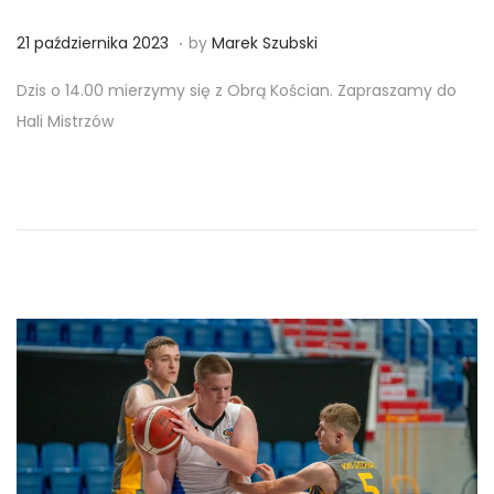
.
Posted on
2
21 października 2023
by
Marek Szubski
1
Dzis o 14.00 mierzymy się z Obrą Kościan. Zapraszamy do
p
Hali Mistrzów
a
ź
d
z
i
e
r
n
i
k
a
2