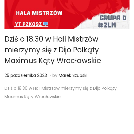
Dziś o 18.30 w Hali Mistrzów
mierzymy się z Dijo Polkąty
Maximus Kąty Wrocławskie
.
Posted on
2
25 października 2023
by
Marek Szubski
5
Dziś o 18.30 w Hali Mistrzów mierzymy się z Dijo Polkąty
p
Maximus Kąty Wrocławskie
a
ź
d
z
i