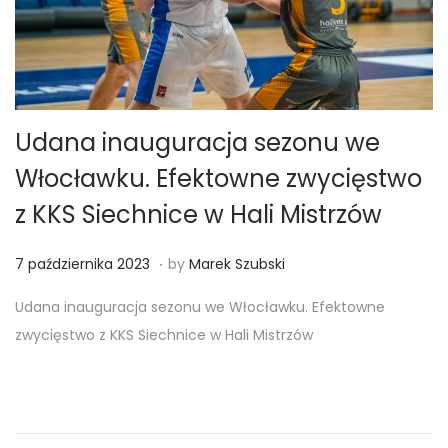
0
2
3
Udana inauguracja sezonu we
Włocławku. Efektowne zwycięstwo
z KKS Siechnice w Hali Mistrzów
.
Posted on
7
7 października 2023
by
Marek Szubski
p
Udana inauguracja sezonu we Włocławku. Efektowne
a
zwycięstwo z KKS Siechnice w Hali Mistrzów
ź
d
z
i