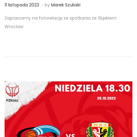
.
Posted on
1
11 listopada 2023
by
Marek Szubski
1
Zapraszamy na fotorelację ze spotkania ze Śląskiem
l
Wrocław
i
s
t
o
p
a
d
a
2
0
2
3