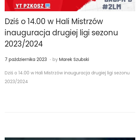
Dziś o 14.00 w Hali Mistrzów
inauguracja drugiej ligi sezonu
2023/2024
.
Posted on
7
7 października 2023
by
Marek Szubski
p
Dziś o 14.00 w Hali Mistrzów inauguracja drugiej ligi sezonu
a
2023/2024
ź
d
z
i
e
r
n