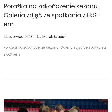
Porażka na zakończenie sezonu.
Galeria zdjęć ze spotkania z ŁKS-
em
.
Posted on
2
22 czerwca 2023
by
Marek Szubski
2
Porażka na zakończenie sezonu. Galeria zdjęć ze spotkania
c
z ŁKS-em
z
e
r
w
c
a
2
0