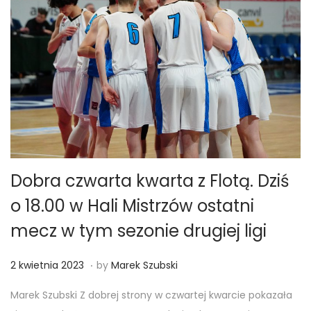
2
3
Dobra czwarta kwarta z Flotą. Dziś
o 18.00 w Hali Mistrzów ostatni
mecz w tym sezonie drugiej ligi
.
Posted on
2
2 kwietnia 2023
by
Marek Szubski
k
Marek Szubski Z dobrej strony w czwartej kwarcie pokazała
w